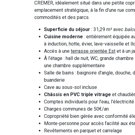
CREMER, idéalement situé dans une petite copro
emplacement stratégique, à la fin d'une rue co
commodités et des parcs.
Superficie du séjour
: 31,29 m² avec
balc
Cuisine moderne
: entièrement équipée av
à induction, hotte, évier, lave-vaisselle et îl
Accès à une
terrasse orientée Est
et à un j
À l’étage : hall de nuit, WC, grande chambr
une chambre supplémentaire
Salle de bains : baignoire d'angle, douche,
buanderie
Cave au sous-sol incluse
Châssis en PVC triple vitrage
et chaudiè
Comptes individuels pour l’eau, l’électricité
Charges communes de 50€/an
Copropriété bien gérée avec conformité él
Monte-personne pour accès facilité aux ét
Revêtements en parquet et carrelage