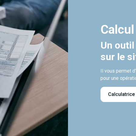
Calcul
Un outil
sur le s
Il vous permet d
pour une opérati
Calculatrice