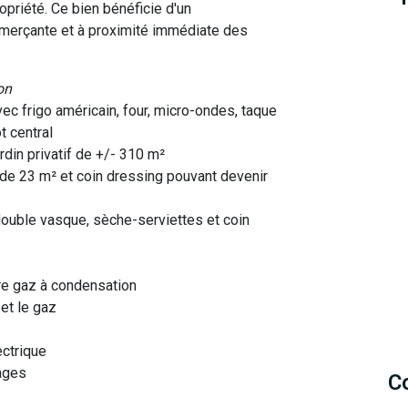
priété. Ce bien bénéficie d'un
mmerçante et à proximité immédiate des
on
ec frigo américain, four, micro-ondes, taque
ot central
ardin privatif de +/- 310 m²
e de 23 m² et coin dressing pouvant devenir
 double vasque, sèche-serviettes et coin
re gaz à condensation
 et le gaz
ectrique
ages
C