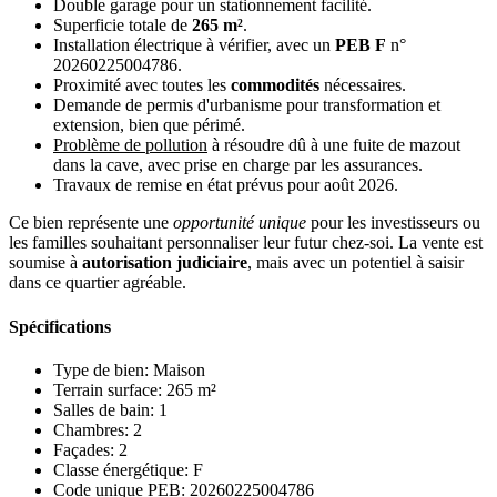
Double garage pour un stationnement facilité.
Superficie totale de
265 m²
.
Installation électrique à vérifier, avec un
PEB F
n°
20260225004786.
Proximité avec toutes les
commodités
nécessaires.
Demande de permis d'urbanisme pour transformation et
extension, bien que périmé.
Problème de pollution
à résoudre dû à une fuite de mazout
dans la cave, avec prise en charge par les assurances.
Travaux de remise en état prévus pour août 2026.
Ce bien représente une
opportunité unique
pour les investisseurs ou
les familles souhaitant personnaliser leur futur chez-soi. La vente est
soumise à
autorisation judiciaire
, mais avec un potentiel à saisir
dans ce quartier agréable.
Spécifications
Type de bien:
Maison
Terrain surface:
265 m²
Salles de bain:
1
Chambres:
2
Façades:
2
Classe énergétique:
F
Code unique PEB:
20260225004786