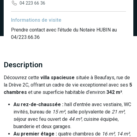
04 223 66 36
Informations de visite
Prendre contact avec l'étude du Notaire HUBIN au
04/223.66.36
Description
Découvrez cette
villa spacieuse
située à Beaufays, rue de
la Drève 2C, offrant un cadre de vie exceptionnel avec ses
5
chambres
et une superficie habitable d’environ
342 m²
.
Au rez-de-chaussée :
hall d’entrée avec vestiaire, WC
invités, bureau de
15 m²
, salle polyvalente de
21 m²
,
séjour avec feu ouvert de
44 m²
, cuisine équipée,
buanderie et deux garages.
Au premier étage :
quatre chambres de
16 m²
,
14 m²
,