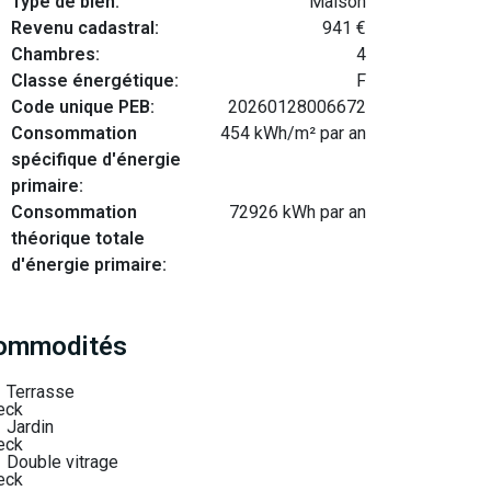
Type de bien:
Maison
Revenu cadastral:
941 €
Chambres:
4
Classe énergétique:
F
Code unique PEB:
20260128006672
Consommation
454 kWh/m² par an
spécifique d'énergie
primaire:
Consommation
72926 kWh par an
théorique totale
d'énergie primaire:
ommodités
Terrasse
Jardin
Double vitrage