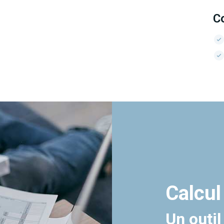
C
Calcul
Un outil