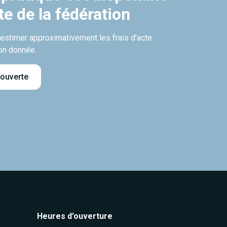
ite de la fédération
’estimer approximativement les frais d’acte
on donnée.
 ouverte
Heures d'ouverture