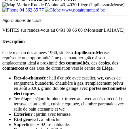
Rue de l'Araine 40, 4020 Liège (Jupille-sur-Meuse)
04 362 85 77
www.notairemottard.be
Informations de visite
VISITES sur rendez-vous au 0491 89 66 00 (Monsieur LAHAYE)
Description
Cette maison des années 1960, située à
Jupille-sur-Meuse
,
représente une opportunité à ne pas manquer grâce à son
emplacement idéal à proximité des
commodités
, des
écoles
, des
commerces
et des axes de circulation vers le centre de
Liège
.
Rez-de-chaussée
: hall d'entrée avec escalier,
wc
, caves de
rangement, buanderie, chaudière à gaz (remplacement prévu
en août 2026), grand double garage avec
portes sectionnelles
électriques
.
1er étage
: séjour lumineux traversant avec accès direct à la
terrasse et au jardin, cuisine équipée, chambre parentale avec
salle de bain attenante et
wc
.
Extérieur
: jardin avec terrasse.
État général
: à rafraîchir.
Superficie
: ± 92 m² habitable.