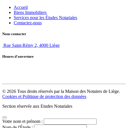
Accueil
Biens Immobiliers
Services pour les Études Notariales
Contactez-nous
Nous contacter
Rue Saint-Rémy 2, 4000 Liège
Heures d'ouverture
La Maison des Notaires est un organisme notarial qui n'est pas accessible au
public. Pour toute demande, nous vous invitons à vous adresser à un notaire
de votre région.
© 2026 Tous droits réservés par la Maison des Notaires de Liège.
Cookies et Politique de protection des données
Section réservée aux Etudes Notariales
Votre nom et prénom :
Nom de l'Étude :