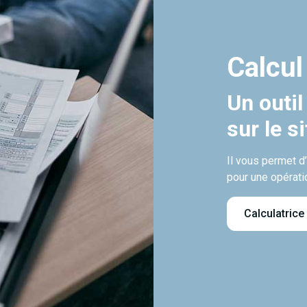
Calcul
Un outil
sur le s
Il vous permet d
pour une opérati
Calculatrice