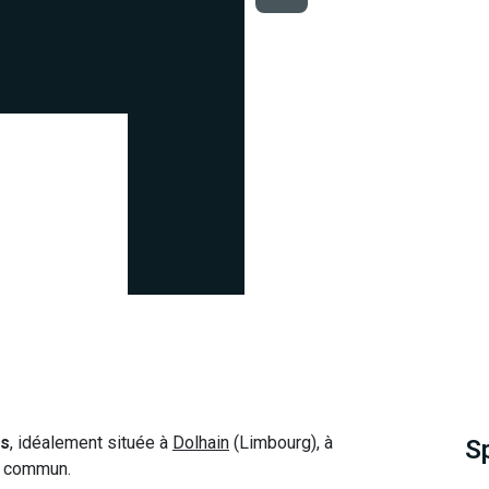
es
, idéalement située à
Dolhain
(Limbourg), à
S
n commun.