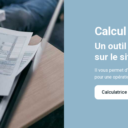
Calcul
Un outil
sur le s
Il vous permet d
pour une opérati
Calculatrice