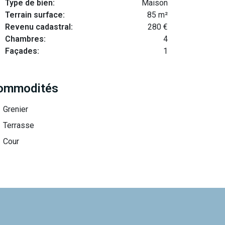
Type de bien:
Maison
Terrain surface:
85 m²
Revenu cadastral:
280 €
Chambres:
4
Façades:
1
ommodités
Grenier
Terrasse
Cour