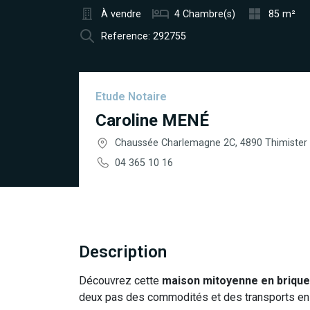
À vendre
4 Chambre(s)
85 m²
Reference: 292755
Etude Notaire
Caroline MENÉ
Chaussée Charlemagne 2C, 4890 Thimister
04 365 10 16
Description
Découvrez cette
maison mitoyenne en briqu
deux pas des commodités et des transports e