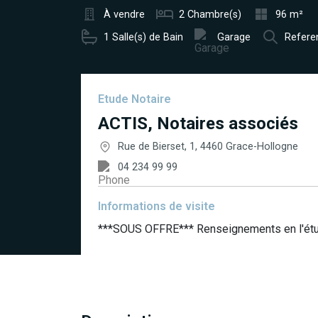
À vendre
2 Chambre(s)
96 m²
1 Salle(s) de Bain
Garage
Refere
Etude Notaire
ACTIS, Notaires associés
Rue de Bierset, 1, 4460 Grace-Hollogne
04 234 99 99
Informations de visite
***SOUS OFFRE*** Renseignements en l'ét