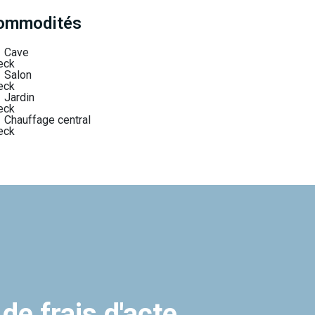
ommodités
Cave
Salon
Jardin
Chauffage central
 de frais d'acte