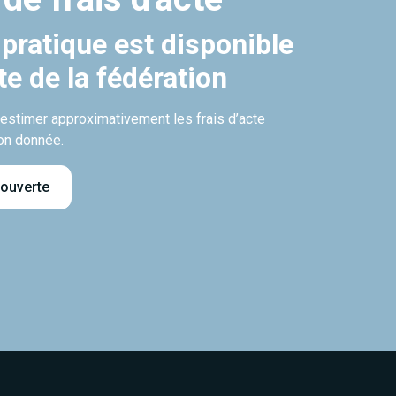
 pratique est disponible
ite de la fédération
’estimer approximativement les frais d’acte
on donnée.
 ouverte