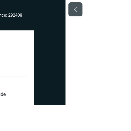
nce: 292408
ude