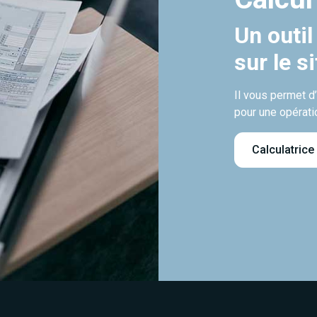
Un outil
sur le s
Il vous permet d
pour une opérati
Calculatrice