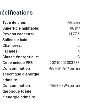
pécifications
Type de bien:
Maison
Superficie habitable:
96 m²
Revenu cadastral:
1177 €
Salles de bain:
1
Chambres:
2
Façades:
4
Classe énergétique:
G
Code unique PEB:
20210402003283
Consommation
788 kWh/m² par an
spécifique d'énergie
primaire:
Consommation
75639 kWh par an
théorique totale
d'énergie primaire: