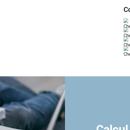
C
Calcul