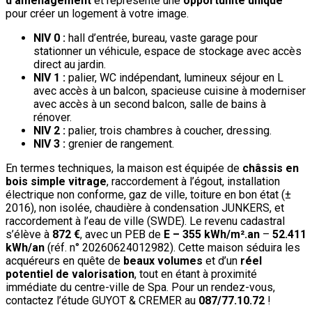
d’aménagement
et représente une
opportunité unique
pour créer un logement à votre image.
NIV 0 :
hall d’entrée, bureau, vaste garage pour
stationner un véhicule, espace de stockage avec accès
direct au jardin.
NIV 1 :
palier, WC indépendant, lumineux séjour en L
avec accès à un balcon, spacieuse cuisine à moderniser
avec accès à un second balcon, salle de bains à
rénover.
NIV 2 :
palier, trois chambres à coucher, dressing.
NIV 3 :
grenier de rangement.
En termes techniques, la maison est équipée de
châssis en
bois simple vitrage
, raccordement à l’égout, installation
électrique non conforme, gaz de ville, toiture en bon état (±
2016), non isolée, chaudière à condensation JUNKERS, et
raccordement à l’eau de ville (SWDE). Le revenu cadastral
s’élève à
872 €
, avec un PEB de
E – 355 kWh/m².an
–
52.411
kWh/an
(réf. n° 20260624012982). Cette maison séduira les
acquéreurs en quête de
beaux volumes
et d’un
réel
potentiel de valorisation
, tout en étant à proximité
immédiate du centre-ville de Spa. Pour un rendez-vous,
contactez l’étude GUYOT & CREMER au
087/77.10.72
!