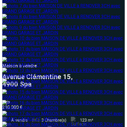
Maison à vendre
Avenue Clémentine 15,
4900 Spa
Prix
210 000 €
À vendre
3 Chambre(s)
123 m²