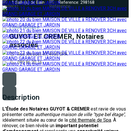
1 Salle(s) de Bain
Reference: 298168
Etude Notaire
GUYOT ET CREMER, Notaires
associés
Rue Xhrouet 47, 4900 SPA
080 86 20 16
Description
L’Étude des Notaires GUYOT & CREMER
est ravie de vous
présenter cette
authentique maison de ville "type bel étage"
,
idéalement située au cœur de la
cité thermale de Spa
. À
rénover, ce bien révèle un
important potentiel