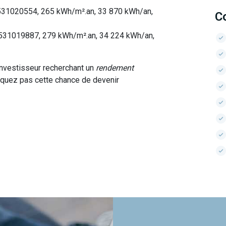
531020554, 265 kWh/m².an, 33 870 kWh/an,
C
0531019887, 279 kWh/m².an, 34 224 kWh/an,
investisseur recherchant un
rendement
nquez pas cette chance de devenir