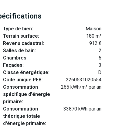
pécifications
Type de bien:
Maison
Terrain surface:
180 m²
Revenu cadastral:
912 €
Salles de bain:
2
Chambres:
5
Façades:
3
Classe énergétique:
D
Code unique PEB:
2260531020554
Consommation
265 kWh/m² par an
spécifique d'énergie
primaire:
Consommation
33870 kWh par an
théorique totale
d'énergie primaire: