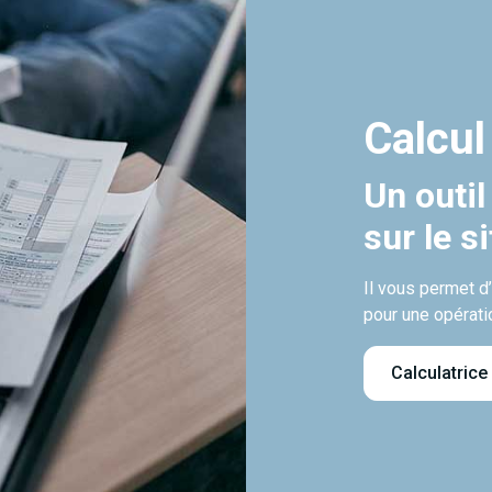
Calcul
Un outil
sur le s
Il vous permet d
pour une opérati
Calculatrice