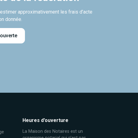
’estimer approximativement les frais d’acte
on donnée.
 ouverte
Heures d'ouverture
La Maison des Notaires est un
ge
organisme notarial qui n'est pas