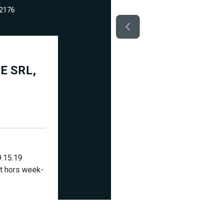
92176
E SRL,
9.15.19
t hors week-