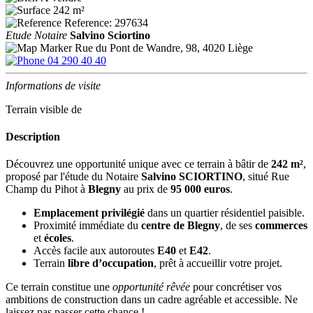
242 m²
Reference: 297634
Etude Notaire
Salvino Sciortino
Rue du Pont de Wandre, 98, 4020 Liège
04 290 40 40
Informations de visite
Terrain visible de
Description
Découvrez une opportunité unique avec ce terrain à bâtir de
242 m²
,
proposé par l'étude du Notaire
Salvino SCIORTINO
, situé Rue
Champ du Pihot à
Blegny
au prix de
95 000 euros
.
Emplacement privilégié
dans un quartier résidentiel paisible.
Proximité immédiate du
centre de Blegny
, de ses
commerces
et
écoles
.
Accès facile aux autoroutes
E40
et
E42
.
Terrain
libre d’occupation
, prêt à accueillir votre projet.
Ce terrain constitue une
opportunité rêvée
pour concrétiser vos
ambitions de construction dans un cadre agréable et accessible. Ne
laissez pas passer cette chance !