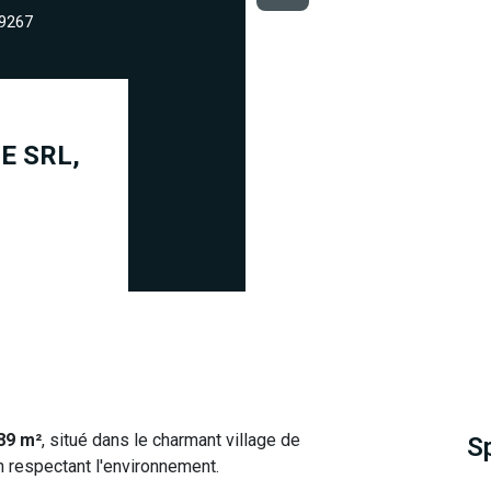
79267
E SRL,
89 m²
, situé dans le charmant village de
S
en respectant l'environnement.