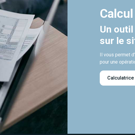
Calcul
Un outil
sur le s
Il vous permet d
pour une opérati
Calculatrice