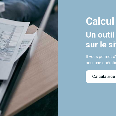
Calcul
Un outil
sur le s
Il vous permet d
pour une opérati
Calculatrice