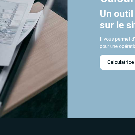
Un outil
sur le s
Il vous permet d
pour une opérati
Calculatrice