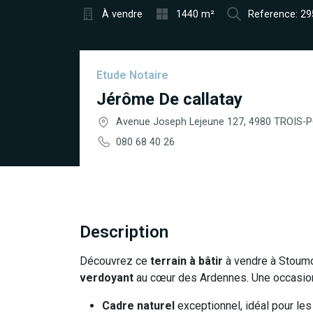
À vendre
1440 m²
Reference: 2
Etude Notaire
Jérôme De callatay
Avenue Joseph Lejeune 127, 4980 TROIS-
080 68 40 26
Description
Découvrez ce
terrain à bâtir
à vendre à Stoumo
verdoyant
au cœur des Ardennes. Une occasion u
Cadre naturel
exceptionnel, idéal pour les