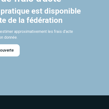
 pratique est disponible
ite de la fédération
’estimer approximativement les frais d’acte
on donnée.
 ouverte