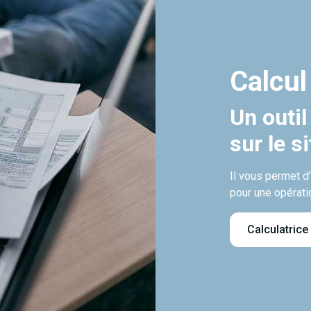
Calcul
Un outil
sur le s
Il vous permet d
pour une opérati
Calculatrice