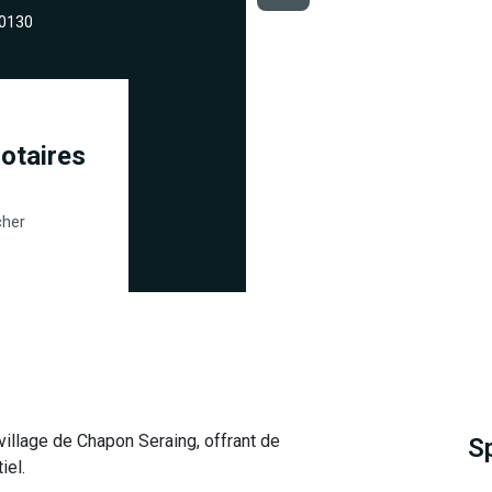
90130
otaires
cher
 village de Chapon Seraing, offrant de
S
iel.