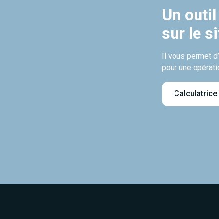
Un outil
sur le s
Il vous permet d
pour une opérati
Calculatrice