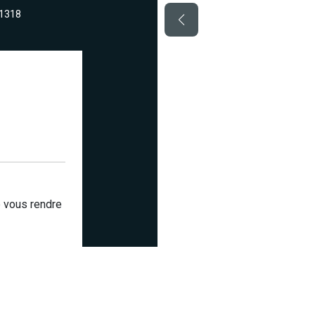
91318
de vous rendre