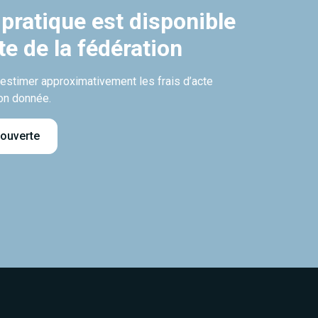
 pratique est disponible
ite de la fédération
’estimer approximativement les frais d’acte
on donnée.
 ouverte