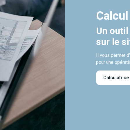
Calcul
Un outil
sur le s
Il vous permet d
pour une opérati
Calculatrice