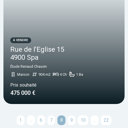
À VENDRE
Rue de l'Eglise 15
4900 Spa
Étude Renaud Chauvin
Maison
904 m2
4 Ch
1 Ba
Prix souhaité
475 000 €
1
…
6
7
8
9
10
…
22