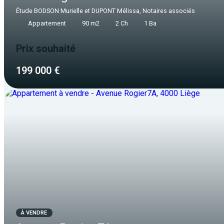
Étude BODSON Murielle et DUPONT Mélissa, Notaires associés
Appartement
90 m2
2 Ch
1 Ba
Prix souhaité
199 000 €
À VENDRE