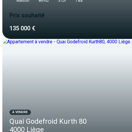
Maison
89 m2
3 Ch
1 Ba
Prix souhaité
135 000 €
À VENDRE
Quai Godefroid Kurth 80
4000 Liège